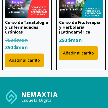
Curso de Tanatología
Curso de Fitoterapia
y Enfermedades
y Herbolaria
Crónicas
(Latinoamérica)
750
$mxn
250
$mxn
350
$mxn
Añadir al carrito
Añadir al carrito
NEMAXTIA
Escuela Digital