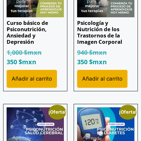
Curso básico de
Psicología y
Psiconutrición,
Nutrición de los
Ansiedad y
Trastornos de la
Depresión
Imagen Corporal
1,000
$mxn
940
$mxn
350
$mxn
350
$mxn
Añadir al carrito
Añadir al carrito
¡Oferta!
¡Oferta!