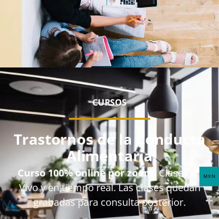
CURSOS
Trastornos de la Conducta
Alimentaria
Curso 100% online por zoom.
Clases en
MXN
Vivo y en tiempo real. Las clases quedan
grabadas para consulta posterior.