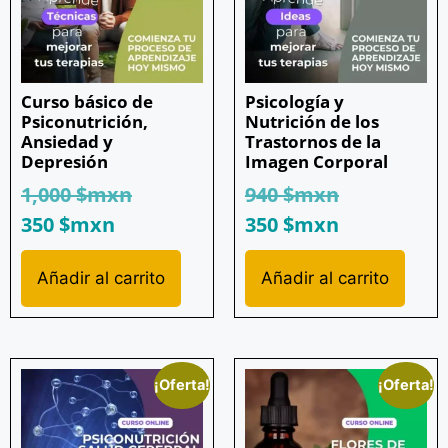
Curso básico de
Psicología y
Psiconutrición,
Nutrición de los
Ansiedad y
Trastornos de la
Depresión
Imagen Corporal
1,000
$mxn
940
$mxn
350
$mxn
350
$mxn
Añadir al carrito
Añadir al carrito
¡Oferta!
¡Oferta!