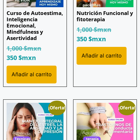
Curso de Autoestima,
Nutrición Funcional y
Inteligencia
fitoterapia
Emocional,
1,000
$mxn
Mindfulness y
Asertividad
350
$mxn
1,000
$mxn
Añadir al carrito
350
$mxn
Añadir al carrito
¡Oferta!
¡Oferta!