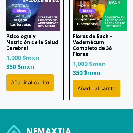
Psicología y
Flores de Bach –
Nutrición de la Salud
Vademécum
Cerebral
Completo de 38
Flores
1,000
$mxn
1,000
$mxn
350
$mxn
350
$mxn
Añadir al carrito
Añadir al carrito
NEMAXTIA