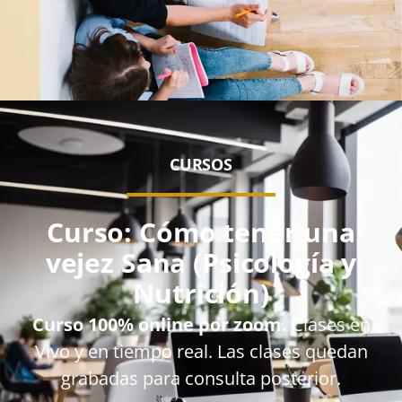
CURSOS
Curso: Cómo tener una
vejez Sana (Psicología y
Nutrición)
Curso 100% online por zoom.
Clases en
Vivo y en tiempo real. Las clases quedan
grabadas para consulta posterior.