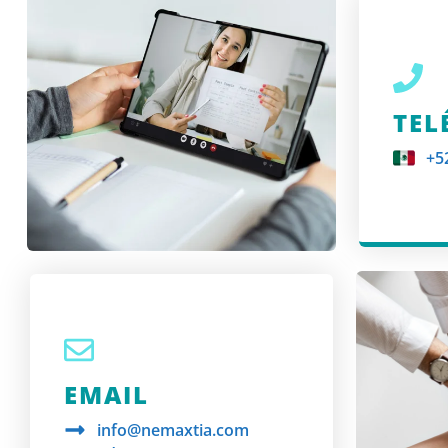
TEL
+5
EMAIL
info@nemaxtia.com