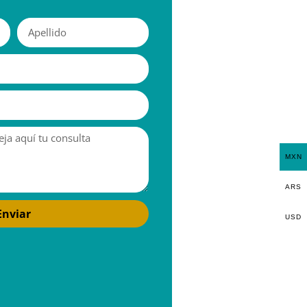
MXN
ARS
Enviar
USD