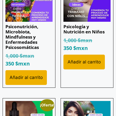
Psiconutrición,
Psicología y
Microbiota,
Nutrición en Niños
Mindfulness y
1,000
$mxn
Enfermedades
Psicosomáticas
350
$mxn
1,000
$mxn
Añadir al carrito
350
$mxn
Añadir al carrito
¡Oferta!