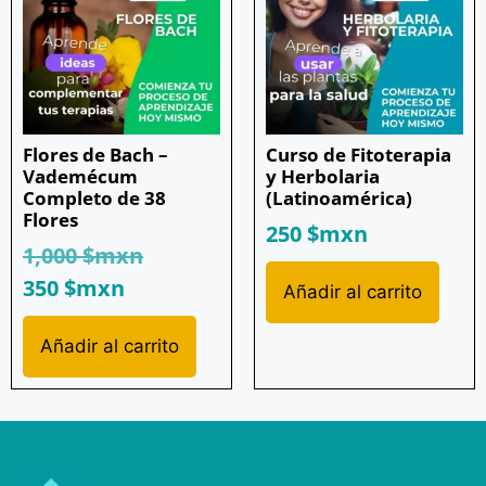
Flores de Bach –
Curso de Fitoterapia
Vademécum
y Herbolaria
Completo de 38
(Latinoamérica)
Flores
250
$mxn
1,000
$mxn
350
$mxn
Añadir al carrito
Añadir al carrito