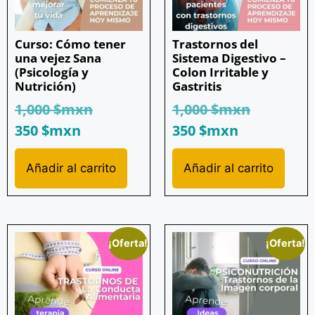
Curso: Cómo tener
Trastornos del
una vejez Sana
Sistema Digestivo –
(Psicología y
Colon Irritable y
Nutrición)
Gastritis
1,000
$mxn
1,000
$mxn
350
$mxn
350
$mxn
Añadir al carrito
Añadir al carrito
¡Oferta!
¡Oferta!