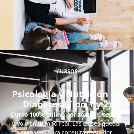
CURSOS
Psicología y Nutrición en
Diabetes (Tipo 1 y 2)
Curso 100% online por zoom.
Clases en
Vivo y en tiempo real. Las clases quedan
grabadas para consulta posterior.