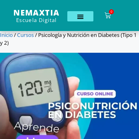
NEMAXTIA
0
Escuela Digital
Inicio
/
Cursos
/ Psicología y Nutrición en Diabetes (Tipo 1
y 2)