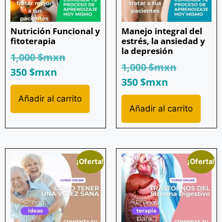
Nutrición Funcional y
Manejo integral del
fitoterapia
estrés, la ansiedad y
la depresión
1,000
$mxn
1,000
$mxn
350
$mxn
350
$mxn
Añadir al carrito
Añadir al carrito
¡Oferta!
¡Oferta!